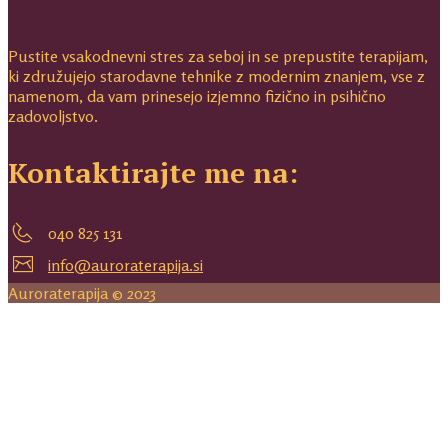
Pustite vsakodnevni stres za seboj in se prepustite terapijam,
ki združujejo starodavne tehnike z modernim znanjem, vse z
namenom, da vam prinesejo izjemno fizično in psihično
zadovoljstvo.
Kontaktirajte me na:
040 825 131
info@auroraterapija.si
Auroraterapija © 2023