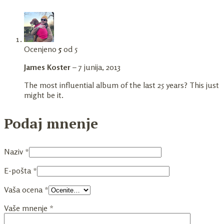
Ocenjeno
5
od 5
James Koster
–
7 junija, 2013
The most influential album of the last 25 years? This just
might be it.
Podaj mnenje
Naziv
*
E-pošta
*
Vaša ocena
*
Vaše mnenje
*