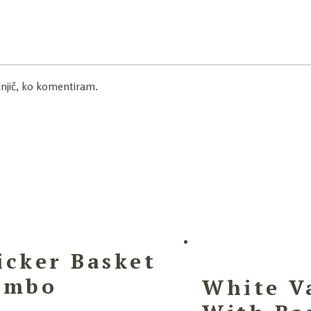
dnjič, ko komentiram.
cker Basket
ombo
White V