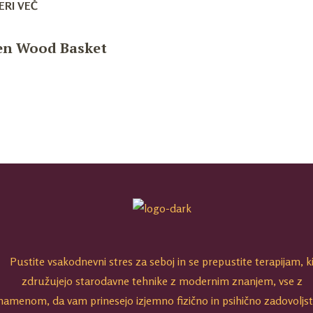
ERI VEČ
en Wood Basket
Pustite vsakodnevni stres za seboj in se prepustite terapijam, k
združujejo starodavne tehnike z modernim znanjem, vse z
namenom, da vam prinesejo izjemno fizično in psihično zadovoljst