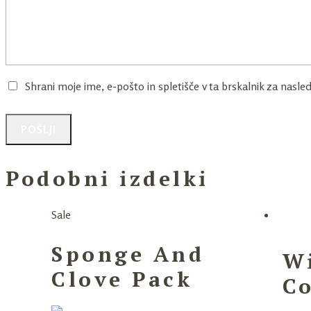
Shrani moje ime, e-pošto in spletišče v ta brskalnik za nasle
Podobni izdelki
Sale
Sponge And
Wi
Clove Pack
C