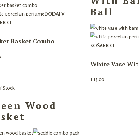
With B
Ball
DODAJ V
RICO
ker Basket Combo
KOŠARICO
0
White Vase Wit
£
15.00
f Stock
reen Wood
sket