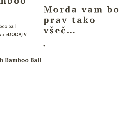
amboo
Morda vam bo
prav tako
všeč…
DODAJ V
h Bamboo Ball