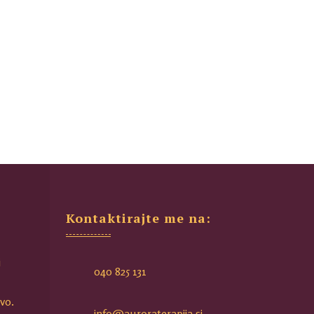
Kontaktirajte me na:
i
040 825 131
vo.
info@auroraterapija.si