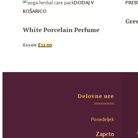
DODAJ V
PREB
KOŠARICO
Gre
White Porcelain Perfume
£
15.00
£
12.00
Delovne ure
Ponedeljek
Zaprto