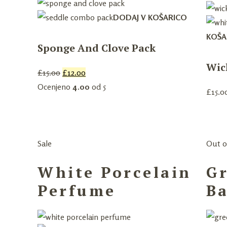
DODAJ V KOŠARICO
KOŠA
Sponge And Clove Pack
Wic
£
15.00
£
12.00
Ocenjeno
4.00
od 5
£
15.0
Sale
Out o
White Porcelain
G
Perfume
Ba