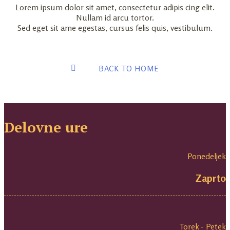
Lorem ipsum dolor sit amet, consectetur adipis cing elit.
Nullam id arcu tortor.
Sed eget sit ame egestas, cursus felis quis, vestibulum.
BACK TO HOME
Delovne ure
Ponedeljek
Zaprto
Torek - Petek