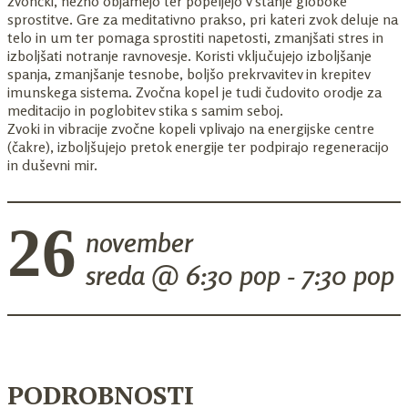
zvončki, nežno objamejo ter popeljejo v stanje globoke
sprostitve. Gre za meditativno prakso, pri kateri zvok deluje na
telo in um ter pomaga sprostiti napetosti, zmanjšati stres in
izboljšati notranje ravnovesje. Koristi vključujejo izboljšanje
spanja, zmanjšanje tesnobe, boljšo prekrvavitev in krepitev
imunskega sistema. Zvočna kopel je tudi čudovito orodje za
meditacijo in poglobitev stika s samim seboj.
​Zvoki in vibracije zvočne kopeli vplivajo na energijske centre
(čakre), izboljšujejo pretok energije ter podpirajo regeneracijo
in duševni mir.
26
november
sreda @
6:30 pop - 7:30 pop
PODROBNOSTI