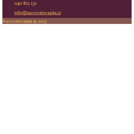
040 825 131
info@auroraterapija.si
Auroraterapija © 2023